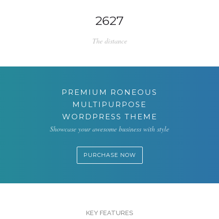
2627
The distance
PREMIUM RONEOUS
MULTIPURPOSE
WORDPRESS THEME
Showcase your awesome business with style
PURCHASE NOW
KEY FEATURES