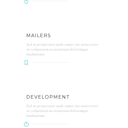
MAILERS
Sed ut perspiciatis unde omnis iste natus error
sit voluptatem accusantium doloremque
laudantium.
DEVELOPMENT
Sed ut perspiciatis unde omnis iste natus error
sit voluptatem accusantium doloremque
laudantium.