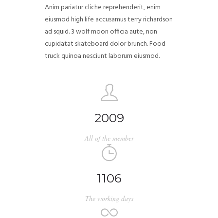
Anim pariatur cliche reprehenderit, enim
eiusmod high life accusamus terry richardson
ad squid. 3 wolf moon officia aute, non
cupidatat skateboard dolor brunch. Food
truck quinoa nesciunt laborum eiusmod.
2009
All of the member
1106
The working days