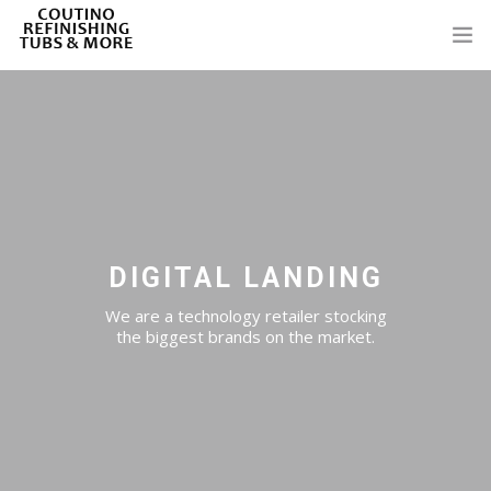
OVERVIEW
SERVICES
0
PROJECTS
BLOG
DIGITAL LANDING
FAQ’S
We are a technology retailer stocking
the biggest brands on the market.
CONTACT
SHOP