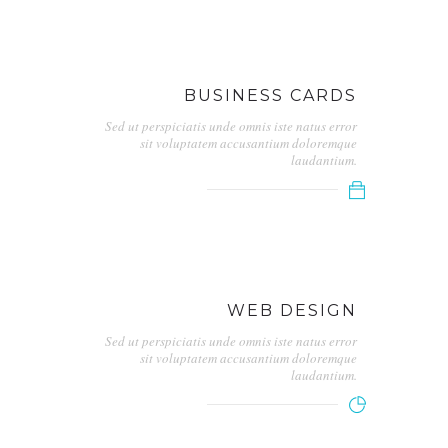
BUSINESS CARDS
Sed ut perspiciatis unde omnis iste natus error
sit voluptatem accusantium doloremque
laudantium.
WEB DESIGN
Sed ut perspiciatis unde omnis iste natus error
sit voluptatem accusantium doloremque
laudantium.