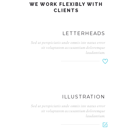
WE WORK FLEXIBLY WITH
CLIENTS
LETTERHEADS
Sed ut perspiciatis unde omnis iste natus error
sit voluptatem accusantium doloremque
laudantium.
ILLUSTRATION
Sed ut perspiciatis unde omnis iste natus error
sit voluptatem accusantium doloremque
laudantium.