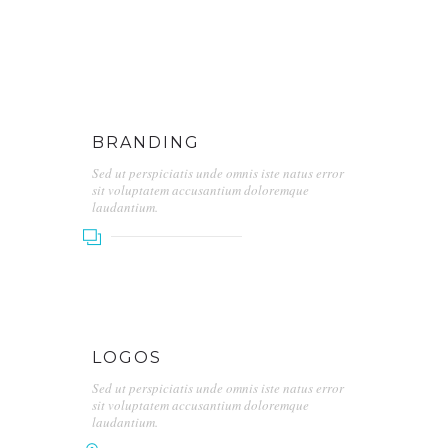
BRANDING
Sed ut perspiciatis unde omnis iste natus error
sit voluptatem accusantium doloremque
laudantium.
LOGOS
Sed ut perspiciatis unde omnis iste natus error
sit voluptatem accusantium doloremque
laudantium.